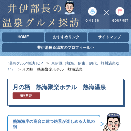
HOME
おすすめリンク
サイトマップ
井伊湯種＆湯友のプロフィール >
温泉グルメ探訪TOP
>
東伊豆（熱海、伊東、網代、熱川温泉な
ど）
>
月の栖 熱海聚楽ホテル 熱海温泉
月の栖 熱海聚楽ホテル 熱海温泉
熱海海岸の高台に建つ絶景が楽しめる人気の
宿