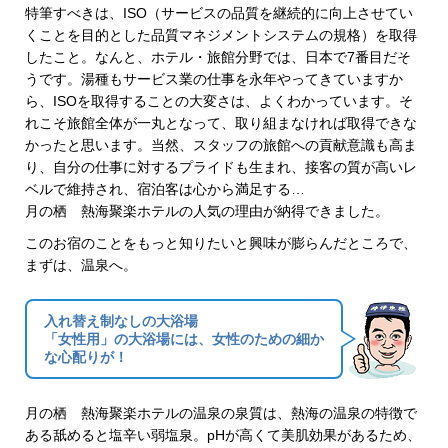
特筆すべきは、ISO（サービスの品質を継続的に向上させてい
くことを目的とした品質マネジメントシステムの規格）を取得
したこと。なんと、ホテル・旅館分野では、日本で7番目だそ
うです。湯種もサービス業の仕事を永年やってきていますか
ら、ISOを取得することの大変さは、よくわかっています。そ
れこそ旅館全体が一丸となって、取り組まなければ取得できな
かったと思います。当然、スタッフの旅館への貢献意識も高ま
り、自分の仕事に対するプライドも生まれ、接客の質が高いレ
ベルで維持され、宿泊客は心から満足する…
月の栖 熱海聚楽ホテルの人気の理由が納得できました。
このお宿のことをもっと知りたいと興味が膨らんだところで、
まずは、温泉へ。
入れ替え制なしの大浴場
「女性用」の大浴場には、女性のための細か
な心配りが！
月の栖 熱海聚楽ホテルの温泉の泉質は、熱海の温泉の特徴で
ある舐めると塩辛い弱塩泉。pHが高くて美肌効果があるため、