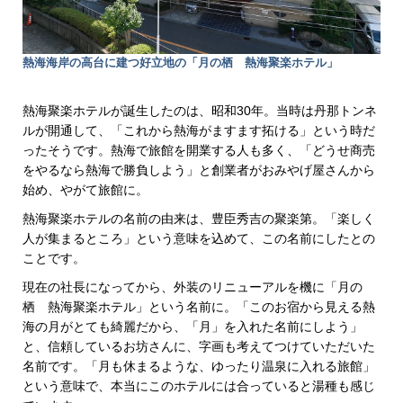
熱海海岸の高台に建つ好立地の「月の栖 熱海聚楽ホテル」
熱海聚楽ホテルが誕生したのは、昭和30年。当時は丹那トンネ
ルが開通して、「これから熱海がますます拓ける」という時だ
ったそうです。熱海で旅館を開業する人も多く、「どうせ商売
をやるなら熱海で勝負しよう」と創業者がおみやげ屋さんから
始め、やがて旅館に。
熱海聚楽ホテルの名前の由来は、豊臣秀吉の聚楽第。「楽しく
人が集まるところ」という意味を込めて、この名前にしたとの
ことです。
現在の社長になってから、外装のリニューアルを機に「月の
栖 熱海聚楽ホテル」という名前に。「このお宿から見える熱
海の月がとても綺麗だから、「月」を入れた名前にしよう」
と、信頼しているお坊さんに、字画も考えてつけていただいた
名前です。「月も休まるような、ゆったり温泉に入れる旅館」
という意味で、本当にこのホテルには合っていると湯種も感じ