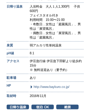
日帰り温泉
入浴料金 大人１人1,300円 子供
600円
フェイスタオル付き
利用時間 15:00〜21:00
・奇数日…女性は「庭園風呂」、男
性は「展望風呂」
・偶数日…女性は「展望風呂」、男
性は「庭園風呂」
泉質
弱アルカリ性単純温泉
pH値
8.1
アクセス
伊豆急行線 伊豆急下田駅より徒歩約
15分
※ 無料送迎あり（要予約）
駐車場
あり
HP
http://www.baykuro.co.jp/
取材時
2016年11月