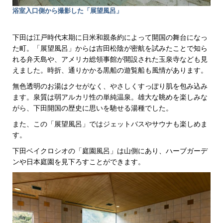
浴室入口側から撮影した「展望風呂」
下田は江戸時代末期に日米和親条約によって開国の舞台になっ
た町。「展望風呂」からは吉田松陰が密航を試みたことで知ら
れる弁天島や、アメリカ総領事館が開設された玉泉寺なども見
えました。時折、通りかかる黒船の遊覧船も風情があります。
無色透明のお湯はクセがなく、やさしくすっぽり肌を包み込み
ます。泉質は弱アルカリ性の単純温泉。雄大な眺めを楽しみな
がら、下田開国の歴史に思いを馳せる湯種でした。
また、この「展望風呂」ではジェットバスやサウナも楽しめま
す。
下田ベイクロシオの「庭園風呂」は山側にあり、ハーブガーデ
ンや日本庭園を見下ろすことができます。