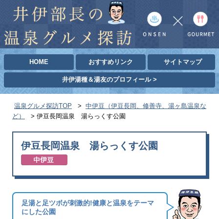
HOME
おすすめリンク
サイトマップ
井伊湯種＆湯友のプロフィール >
温泉グルメ探訪TOP
>
中伊豆（伊豆長岡、修善寺、湯ヶ島温泉な
ど）
>
伊豆長岡温泉 湯らっくす公園
伊豆長岡温泉 湯らっくす公園
足湯と足ツボが刺激的!健康と温泉をテーマ
にした公園