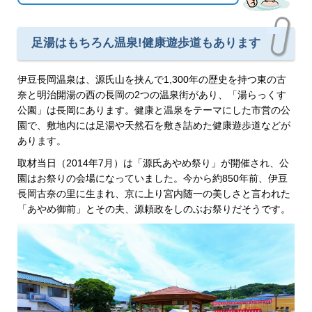
足湯はもちろん温泉!健康遊歩道もあります
伊豆長岡温泉は、源氏山を挟んで1,300年の歴史を持つ東の古
奈と明治開湯の西の長岡の2つの温泉街があり、「湯らっくす
公園」は長岡にあります。健康と温泉をテーマにした市営の公
園で、敷地内には足湯や天然石を敷き詰めた健康遊歩道などが
あります。
取材当日（2014年7月）は「源氏あやめ祭り」が開催され、公
園はお祭りの会場になっていました。今から約850年前、伊豆
長岡古奈の里に生まれ、京に上り宮内随一の美しさと言われた
「あやめ御前」とその夫、源頼政をしのぶお祭りだそうです。