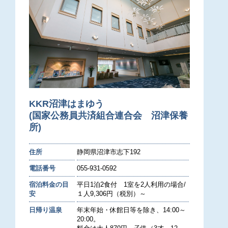
KKR沼津はまゆう
(国家公務員共済組合連合会 沼津保養
所)
住所
静岡県沼津市志下192
電話番号
055-931-0592
宿泊料金の目
平日1泊2食付 1室を2人利用の場合/
安
１人9,306円（税別）～
日帰り温泉
年末年始・休館日等を除き、14:00～
20:00。