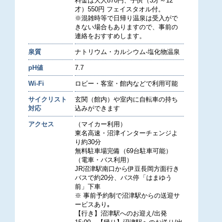
料金は大人870円、子供（3才～12
才）550円 フェイスタオル付。
※混雑時等で日帰り温泉は受入がで
きない場合もありますので、事前の
連絡をおすすめします。
泉質
ナトリウム・カルシウム-塩化物温泉
pH値
7.7
Wi-Fi
ロビー・客室・館内などで利用可能
サイクリスト
玄関（館内）や室内に自転車の持ち
対応
込みができます
アクセス
（マイカー利用）
東名高速・沼津インターチェンジよ
り約30分
無料駐車場完備（69台駐車可能）
（電車・バス利用）
JR沼津駅南口から伊豆長岡方面行き
バスで約20分、バス停「はまゆう
前」下車
※ 事前予約制で沼津駅からの送迎サ
ービスあり｡
【行き】沼津駅へのお迎え/出発