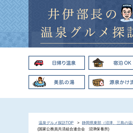
スト向け
色付き温泉
め観光
湯種特典あり
温泉グルメ探訪TOP
>
静岡県東部（沼津、三島の温
(国家公務員共済組合連合会 沼津保養所)