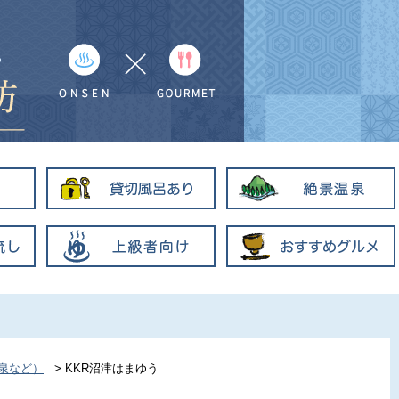
泉など）
>
KKR沼津はまゆう