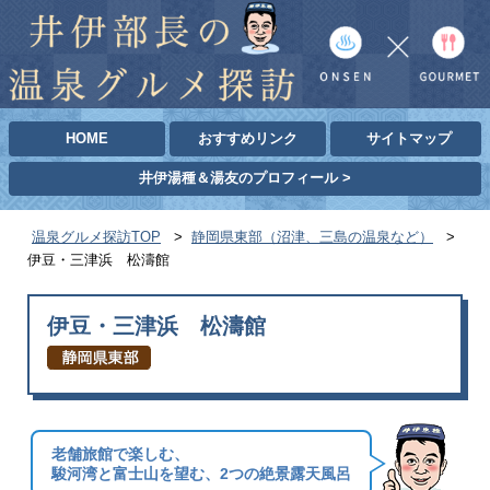
HOME
おすすめリンク
サイトマップ
井伊湯種＆湯友のプロフィール >
温泉グルメ探訪TOP
>
静岡県東部（沼津、三島の温泉など）
>
伊豆・三津浜 松濤館
伊豆・三津浜 松濤館
老舗旅館で楽しむ、
駿河湾と富士山を望む、2つの絶景露天風呂