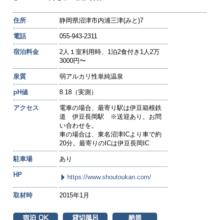
住所
静岡県沼津市内浦三津(みと)7
電話
055-943-2311
宿泊料金
2人１室利用時、1泊2食付き1人2万
3000円〜
泉質
弱アルカリ性単純温泉
pH値
8.18（実測）
アクセス
電車の場合、最寄り駅は伊豆箱根鉄
道 伊豆長岡駅 ※送迎あり。お問
い合わせを。
車の場合は、東名沼津ICより車で約
20分。最寄りのICは伊豆長岡IC
駐車場
あり
HP
https://www.shoutoukan.com/
取材時
2015年1月