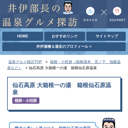
HOME
おすすめリンク
サイトマップ
井伊湯種＆湯友のプロフィール >
温泉グルメ探訪TOP
>
箱根・小田原（箱根湯本、宮ノ下、強羅温
泉など）
>
仙石高原 大箱根一の湯 箱根仙石原温泉
仙石高原 大箱根一の湯 箱根仙石原温
泉