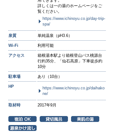
用できます。
詳しくは一の湯のホームページをご
覧ください。
https://www.ichinoyu.co.jp/day-trip-
spa/
泉質
単純温泉（pH3.6）
Wi-Fi
利用可能
アクセス
箱根湯本駅より箱根登山バス桃源台
行約35分、「仙石高原」下車徒歩約
10分
駐車場
あり（10台）
HP
https://www.ichinoyu.co.jp/daihako
ne/
取材時
2017年9月